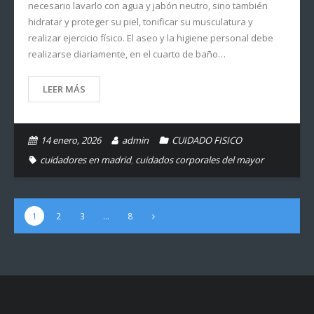
necesario lavarlo con agua y jabón neutro, sino también
hidratar y proteger su piel, tonificar su musculatura y
realizar ejercicio físico. El aseo y la higiene personal debe
realizarse diariamente, en el cuarto de baño…
LEER MÁS
14 enero, 2026
admin
CUIDADO FISICO
cuidadores en madrid
,
cuidados corporales del mayor
1
2
3
…
8